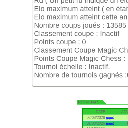
Rd ( Un petit rd indique un elo
Elo maximum atteint ( en étan
Elo maximum atteint cette a
Nombre coups joués : 13585
Classement coupe : Inactif
Points coupe : 0
Classement Coupe Magic Ches
Points Coupe Magic Chess : 
Tournoi échelle : Inactif.
Nombre de tournois gagnés :
RESULTATS
DATE
AD
02/08/2026
(pgn)
01/08/2026
(pgn)