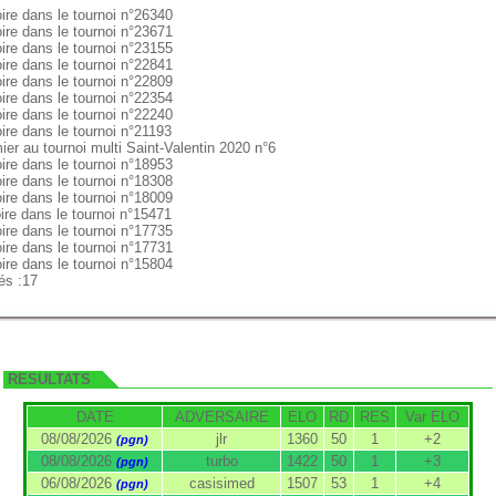
oire dans le tournoi n°26340
oire dans le tournoi n°23671
oire dans le tournoi n°23155
oire dans le tournoi n°22841
oire dans le tournoi n°22809
oire dans le tournoi n°22354
oire dans le tournoi n°22240
oire dans le tournoi n°21193
ier au tournoi multi Saint-Valentin 2020 n°6
oire dans le tournoi n°18953
oire dans le tournoi n°18308
oire dans le tournoi n°18009
oire dans le tournoi n°15471
oire dans le tournoi n°17735
oire dans le tournoi n°17731
oire dans le tournoi n°15804
és :17
RESULTATS
DATE
ADVERSAIRE
ELO
RD
RES
Var ELO
08/08/2026
jlr
1360
50
1
+2
(pgn)
08/08/2026
turbo
1422
50
1
+3
(pgn)
06/08/2026
casisimed
1507
53
1
+4
(pgn)