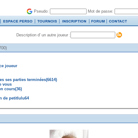
Pseudo:
Mot de passe:
Description d' un autre joueur :
700)
ce joueur
tes ses parties terminées(6614)
e vous
en cours(36)
 de petitlulu64