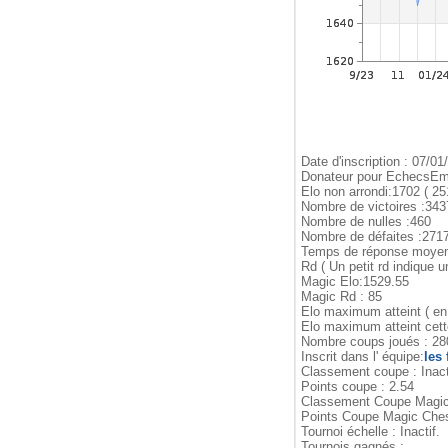
Date d'inscription : 07/01
Donateur pour EchecsEma
Elo non arrondi:1702 ( 25
Nombre de victoires :343
Nombre de nulles :460
Nombre de défaites :271
Temps de réponse moyen 
Rd ( Un petit rd indique un
Magic Elo:1529.55
Magic Rd : 85
Elo maximum atteint ( en
Elo maximum atteint cet
Nombre coups joués : 2
Inscrit dans l' équipe:
les
Classement coupe : Inactif
Points coupe : 2.54
Classement Coupe Magic 
Points Coupe Magic Ches
Tournoi échelle : Inactif.
Tournois gagnés :