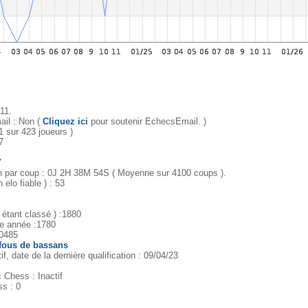
/11.
il : Non (
Cliquez ici
pour soutenir EchecsEmail. )
1 sur 423 joueurs )
7
7
par coup : 0J 2H 38M 54S ( Moyenne sur 4100 coups ).
 elo fiable ) : 53
 étant classé ) :1880
te année :1780
80485
 fous de bassans
, date de la dernière qualification : 09/04/23
Chess : Inactif
s : 0