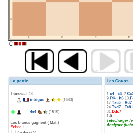
8
H
G
F
E
La partie
Les Coups
Transvaal 48
1.
c4
.
e5
2.
Cc
9.
Ff4
.
h6
10.
F
intrigue
(1680)
17.
Txe5
.
Rd7
24.
Txd7
.
Te8
2
31.
Ddc7
4x4
(1519)
1-0
Telecharger l
Les blancs gagnent ( Mat )
Analyser (lich
Échec !
Analyse(A)