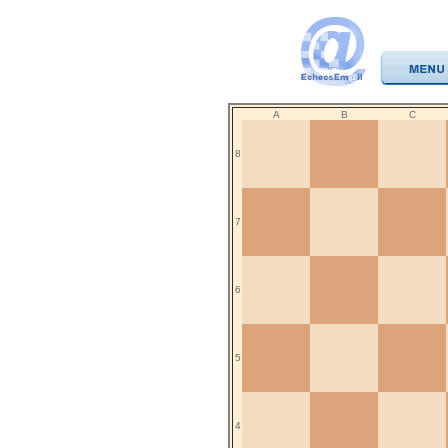
A
B
C
8
7
6
5
4