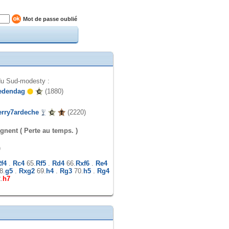
Mot de passe oublié
u Sud-modesty :
edendag
(1880)
erry7ardeche
(2220)
gnent ( Perte au temps. )
)
f4
.
Rc4
65.
Rf5
.
Rd4
66.
Rxf6
.
Re4
8.
g5
.
Rxg2
69.
h4
.
Rg3
70.
h5
.
Rg4
.
h7