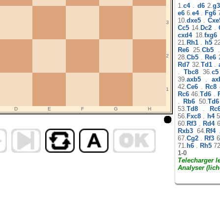
1.
c4
.
d6
2.
g3
e6
6.
e4
.
Fg6
7
10.
dxe5
.
Cxe
3
Cc5
14.
Dc2
.
cxd4
18.
fxg6
21.
Rh1
.
h5
22
Re6
25.
Cb5
2
28.
Cb5
.
Re6
2
Rd7
32.
Td1
.
.
Tbc8
36.
c5
39.
axb5
.
ax
42.
Ce6
.
Rc8
1
Rc6
46.
Td6
.
.
Rb6
50.
Td6
53.
Td8
.
Rc
D
E
F
G
H
56.
Fxc8
.
h4
5
60.
Rf3
.
Rd4
6
Rxb3
64.
Rf4
67.
Cg2
.
Rf3
6
71.
h6
.
Rh5
72
1-0
Telecharger l
Analyser (lich