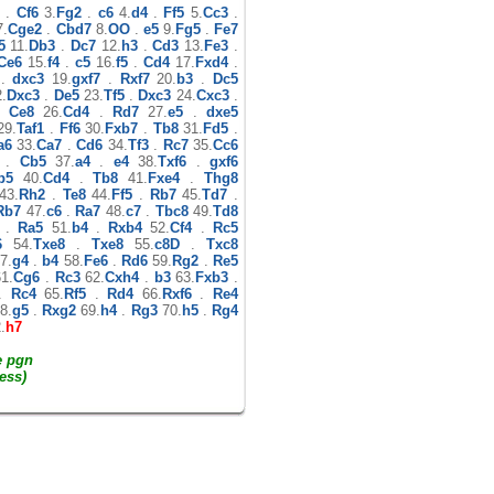
.
Cf6
3.
Fg2
.
c6
4.
d4
.
Ff5
5.
Cc3
.
.
Cge2
.
Cbd7
8.
OO
.
e5
9.
Fg5
.
Fe7
5
11.
Db3
.
Dc7
12.
h3
.
Cd3
13.
Fe3
.
Ce6
15.
f4
.
c5
16.
f5
.
Cd4
17.
Fxd4
.
.
dxc3
19.
gxf7
.
Rxf7
20.
b3
.
Dc5
.
Dxc3
.
De5
23.
Tf5
.
Dxc3
24.
Cxc3
.
.
Ce8
26.
Cd4
.
Rd7
27.
e5
.
dxe5
9.
Taf1
.
Ff6
30.
Fxb7
.
Tb8
31.
Fd5
.
a6
33.
Ca7
.
Cd6
34.
Tf3
.
Rc7
35.
Cc6
.
Cb5
37.
a4
.
e4
38.
Txf6
.
gxf6
b5
40.
Cd4
.
Tb8
41.
Fxe4
.
Thg8
43.
Rh2
.
Te8
44.
Ff5
.
Rb7
45.
Td7
.
Rb7
47.
c6
.
Ra7
48.
c7
.
Tbc8
49.
Td8
.
Ra5
51.
b4
.
Rxb4
52.
Cf4
.
Rc5
6
54.
Txe8
.
Txe8
55.
c8D
.
Txc8
7.
g4
.
b4
58.
Fe6
.
Rd6
59.
Rg2
.
Re5
1.
Cg6
.
Rc3
62.
Cxh4
.
b3
63.
Fxb3
.
.
Rc4
65.
Rf5
.
Rd4
66.
Rxf6
.
Re4
8.
g5
.
Rxg2
69.
h4
.
Rg3
70.
h5
.
Rg4
.
h7
e pgn
ess)