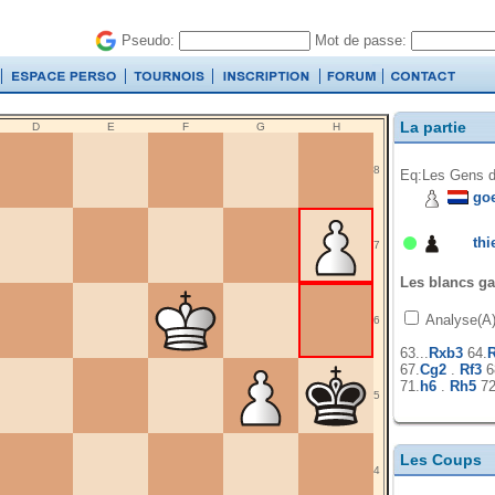
Pseudo:
Mot de passe:
La partie
D
E
F
G
H
8
Eq:Les Gens d
go
thi
7
Les blancs ga
Analyse(A
6
63...
Rxb3
64.
R
67.
Cg2
.
Rf3
6
71.
h6
.
Rh5
72
5
Les Coups
4