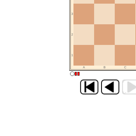
3
2
1
A
B
C