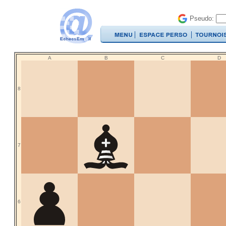
Pseudo:
A
B
C
D
8
7
6