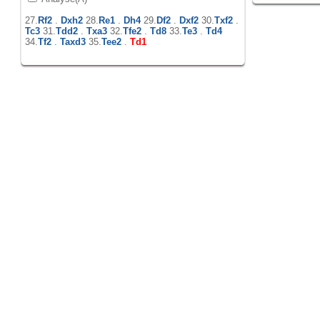
27.
Rf2
.
Dxh2
28.
Re1
.
Dh4
29.
Df2
.
Dxf2
30.
Txf2
.
Tc3
31.
Tdd2
.
Txa3
32.
Tfe2
.
Td8
33.
Te3
.
Td4
34.
Tf2
.
Taxd3
35.
Tee2
.
Td1