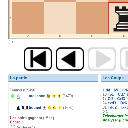
1
A
B
C
D
La partie
Les Coups
Tournoi n25498
1.
d4
.
b5
2.
Fd
10.
Te1
.
Cd7
1
mokanne
(1470)
17.
Cf3
.
Cxf3
1
24.
cxd3
.
Dc6
31.
Tdd2
.
Txa
tiounet
(1670)
0-1
Telecharger l
Les noirs gagnent ( Mat )
Analyser (lich
Échec !
Analyse(A)