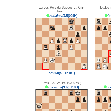
Eq:Les Rois du Succes-La Crim
Eq:les 
Team :
radiakov(9J)
(0J9H)
le
arb(4J)
(46.Tb1h1)
Défi( 10J+24H/c 10J Max )
chevalice(9J)(0J18H)
bl