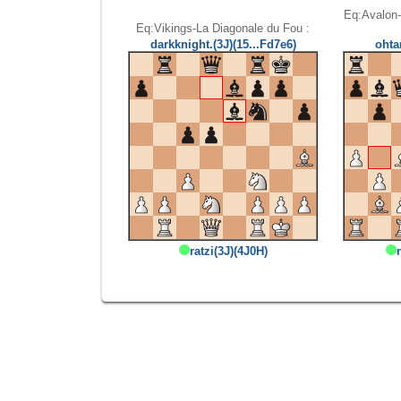
Eq:Avalon-L
Eq:Vikings-La Diagonale du Fou :
darkknight.(3J)(15...Fd7e6)
ohta
ratzi(3J)(4J0H)