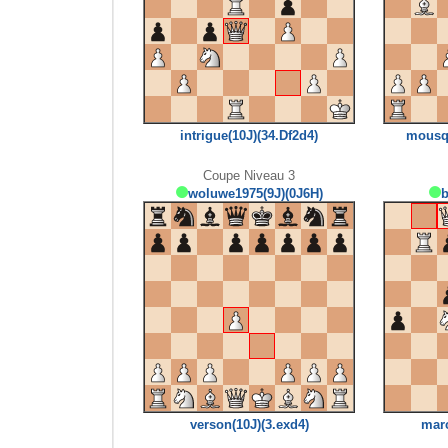
intrigue(10J)(34.Df2d4)
mousqu
Coupe Niveau 3
woluwe1975(9J)(0J6H)
b
verson(10J)(3.exd4)
marc