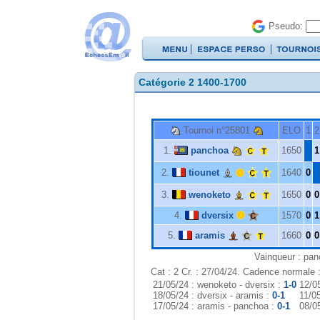
Pseudo:
Catégorie 2 1400-1700
Tournoi n°25801
ELO
1
2
1.
panchoa
1650
1
2.
tiounet
1640
0
3.
wenoketo
1650
0
0
4.
dversix
1570
0
1
5.
aramis
1660
0
0
Vainqueur : pa
Cat : 2 Cr. : 27/04/24. Cadence normale 
21/05/24 : wenoketo - dversix :
1-0
12/05
18/05/24 : dversix - aramis :
0-1
11/05
17/05/24 : aramis - panchoa :
0-1
08/0