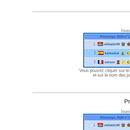
Joueu
Printemps 2024 n°1
1.
eldiablo90
2.
karkaskat
3.
verson
Vous pouvez cliquer sur le "
et sur le nom des jo
P
Joueu
Printemps 2024 n°2
1.
eldiablo90