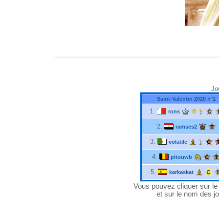
Jo
Saint-Valentin 2020 n°1
1.
rons
2.
ramses2
3.
volatile
4.
pitouwb
5.
karkaskat
Vous pouvez cliquer sur le "
et sur le nom des jo