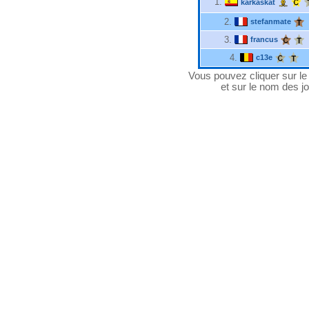
1.
karkaskat
2.
stefanmate
3.
francus
4.
c13e
Vous pouvez cliquer sur le "
et sur le nom des jo