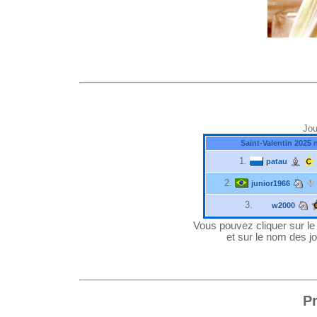
Jou
Saint-Valentin 2025 
1.
patau
2.
junior1966
3.
w2000
Vous pouvez cliquer sur le "
et sur le nom des jo
P