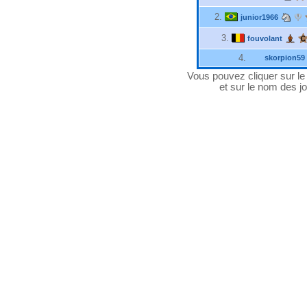
2.
junior1966
3.
fouvolant
4.
skorpion59
Vous pouvez cliquer sur le "
et sur le nom des jo