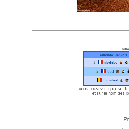
Joueu
Automne 2025 n°1
1.
nbelnico
2.
titit1
3.
fouvolant
Vous pouvez cliquer sur le "
et sur le nom des jo
P