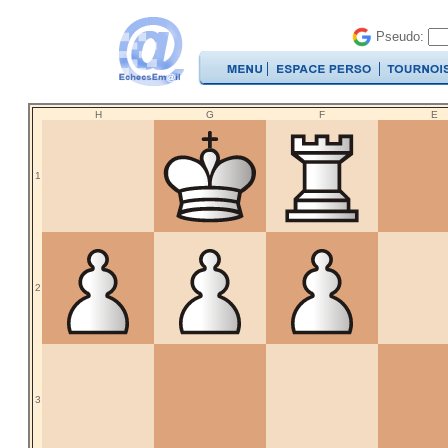
Pseudo:
H
G
F
E
1
2
3