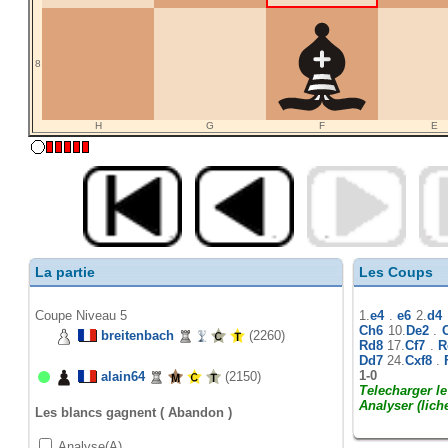
8
H
G
F
E
La partie
Les Coups
Coupe Niveau 5
1.
e4
.
e6
2.
d4
Ch6
10.
De2
.
breitenbach
(2260)
Rd8
17.
Cf7
.
R
Dd7
24.
Cxf8
.
1-0
alain64
(2150)
Telecharger l
Analyser (lich
Les blancs gagnent ( Abandon )
Analyse(A)